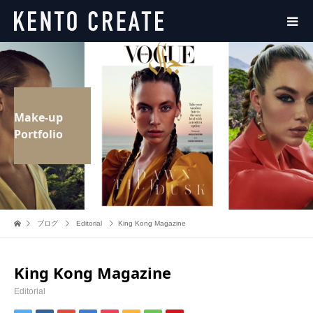
Make-up
Portfolio
ブログ
Editorial
King Kong Magazine
King Kong Magazine
Editorial