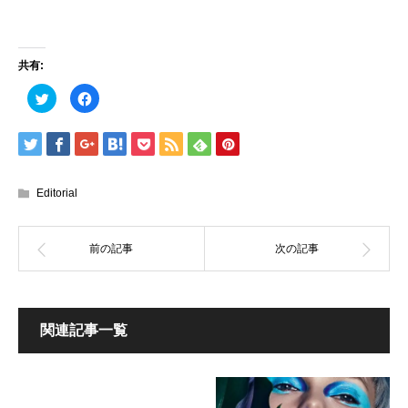
共有:
ク
Facebook
リ
で
ッ
共
ク
有
し
す
て
る
Twitter
に
で
は
共
ク
有
リ
Editorial
(新
ッ
し
ク
い
し
ウ
て
ィ
く
ン
だ
ド
さ
ウ
い
で
(新
開
し
き
い
ま
ウ
関連記事一覧
す)
ィ
ン
ド
ウ
で
開
き