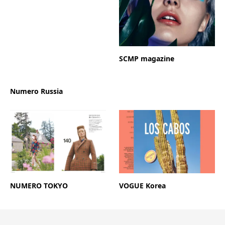
ま
す)
Numero Russia
SCMP magazine
NUMERO TOKYO
VOGUE Korea
Kento Create by Kento Utsubo @ NYC